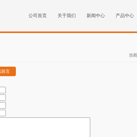
公司首页
关于我们
新闻中心
产品中心
当前
线留言